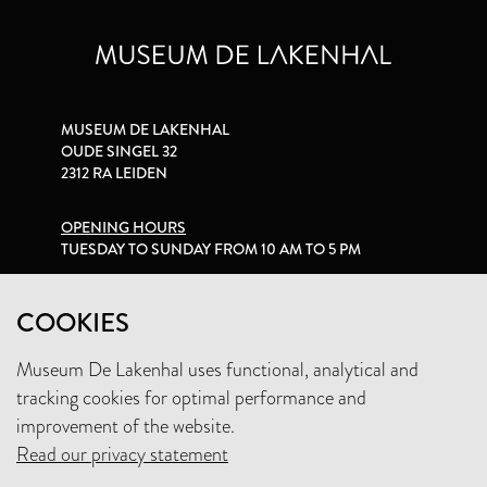
MUSEUM DE LAKENHAL
OUDE SINGEL 32
2312 RA LEIDEN
OPENING HOURS
TUESDAY TO SUNDAY FROM 10 AM TO 5 PM
PRIVACY STATEMENT
COOKIES
Museum De Lakenhal uses functional, analytical and
+31 (0)71 5165360
tracking cookies for optimal performance and
INFO@LAKENHAL.NL
improvement of the website.
Read our privacy statement
SUPPORT THE MUSEUM