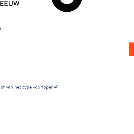
E EEUW
M
f van het type voorloper #1