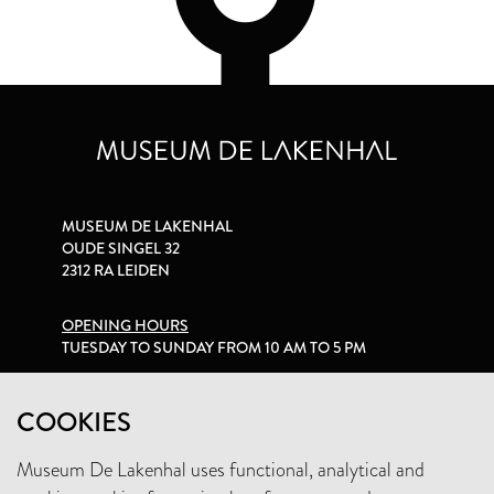
MUSEUM DE LAKENHAL
OUDE SINGEL 32
2312 RA LEIDEN
OPENING HOURS
TUESDAY TO SUNDAY FROM 10 AM TO 5 PM
PRIVACY STATEMENT
COOKIES
Museum De Lakenhal uses functional, analytical and
+31 (0)71 5165360