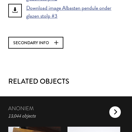
Download image Albasten pendule onder
glazen stolp #3
SECONDARY INFO
RELATED OBJECTS
ANONIEM
13,044 objects