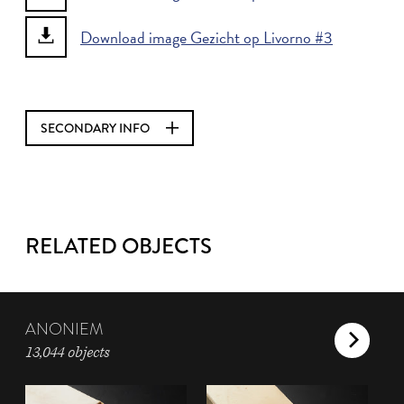
Download image Gezicht op Livorno #3
SECONDARY INFO
RELATED OBJECTS
ANONIEM
13,044 objects