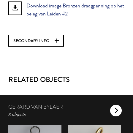
Download image Bronzen draagpenning op het
beleg van Leiden #2
SECONDARY INFO
RELATED OBJECTS
GERARD VAN BYLAER
8 objects