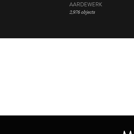
AARDEWERK
2,976 objects