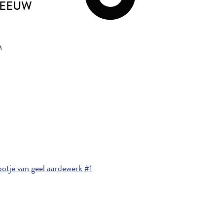
E EEUW
M
otje van geel aardewerk #1