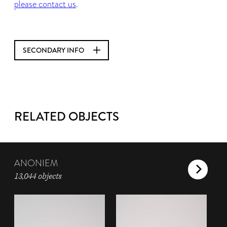
please contact us
.
SECONDARY INFO
RELATED OBJECTS
ANONIEM
13,044 objects