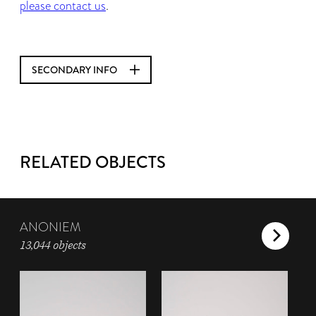
please contact us
.
SECONDARY INFO
RELATED OBJECTS
ANONIEM
13,044 objects