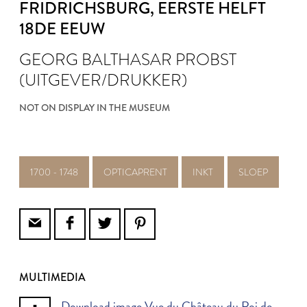
FRIDRICHSBURG
, EERSTE HELFT
18DE EEUW
GEORG BALTHASAR PROBST
(UITGEVER/DRUKKER)
NOT ON DISPLAY IN THE MUSEUM
1700 - 1748
OPTICAPRENT
INKT
SLOEP
MULTIMEDIA
Download image Vue du Château du Roi de