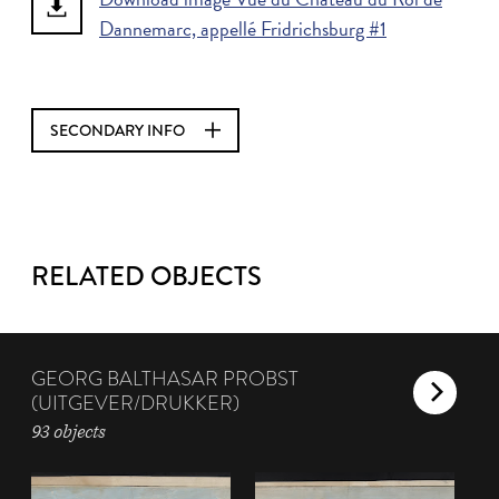
Dannemarc, appellé Fridrichsburg #1
SECONDARY INFO
RELATED OBJECTS
GEORG BALTHASAR PROBST
(UITGEVER/DRUKKER)
93 objects