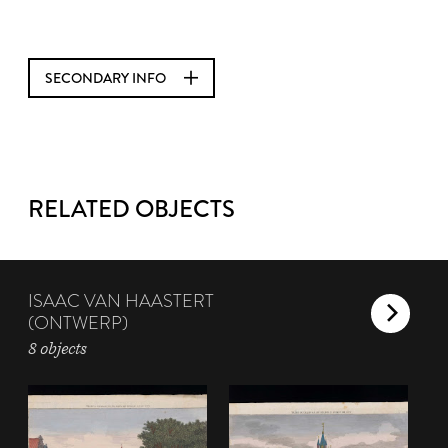
SECONDARY INFO
RELATED OBJECTS
ISAAC VAN HAASTERT
(ONTWERP)
8 objects