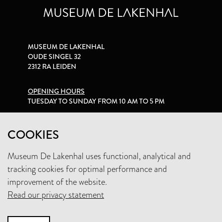
MUSEUM DE LAKENHAL
OUDE SINGEL 32
2312 RA LEIDEN
OPENING HOURS
TUESDAY TO SUNDAY FROM 10 AM TO 5 PM
PRIVACY STATEMENT
COOKIES
Museum De Lakenhal uses functional, analytical and
+31 (0)71 5165360
tracking cookies for optimal performance and
INFO@LAKENHAL.NL
improvement of the website.
Read our privacy statement
SUPPORT THE MUSEUM