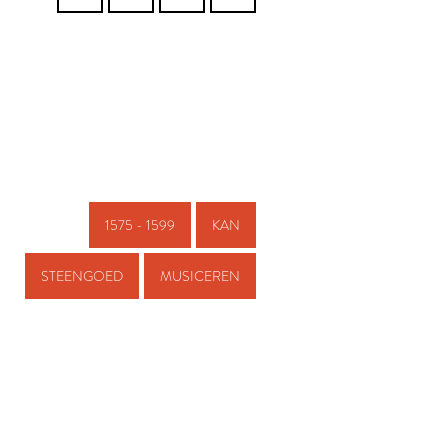
1575 - 1599
KAN
STEENGOED
MUSICEREN