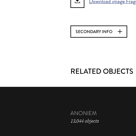
Download image Fragm
SECONDARY INFO
RELATED OBJECTS
ANONIEM
13,044 objects