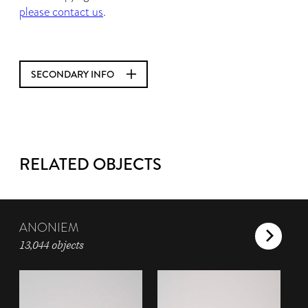
please contact us
.
SECONDARY INFO
RELATED OBJECTS
ANONIEM
13,044 objects