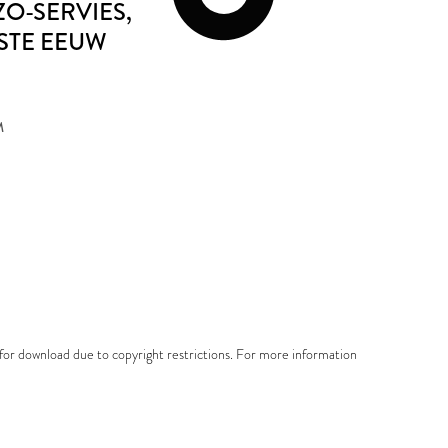
ZO-SERVIES
,
STE EEUW
M
e for download due to copyright restrictions. For more information