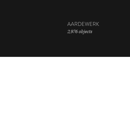
AARDEWERK
2,976 objects