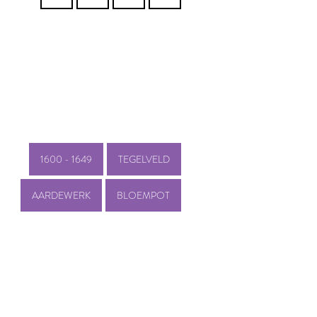
1600 - 1649
TEGELVELD
AARDEWERK
BLOEMPOT