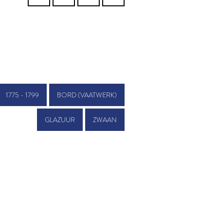
1775 - 1799
BORD (VAATWERK)
GLAZUUR
ZWAAN