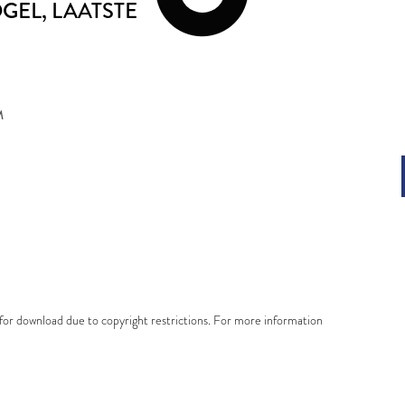
OGEL
, LAATSTE
M
e for download due to copyright restrictions. For more information