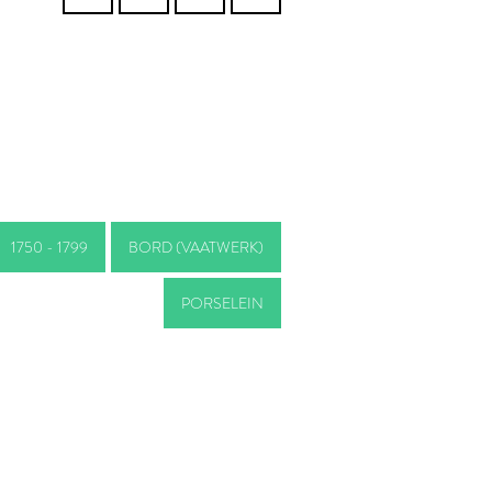
1750 - 1799
BORD (VAATWERK)
PORSELEIN