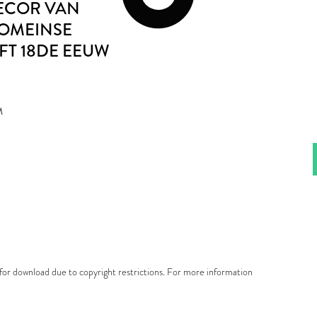
DECOR VAN
ROMEINSE
FT 18DE EEUW
M
e for download due to copyright restrictions. For more information