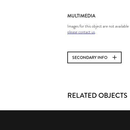
MULTIMEDIA
Images for this object are not availabl
please contact us
.
SECONDARY INFO
RELATED OBJECTS