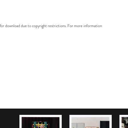
e for download due to copyright restrictions. For more information