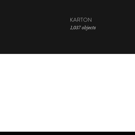
KARTON
1,037 objects