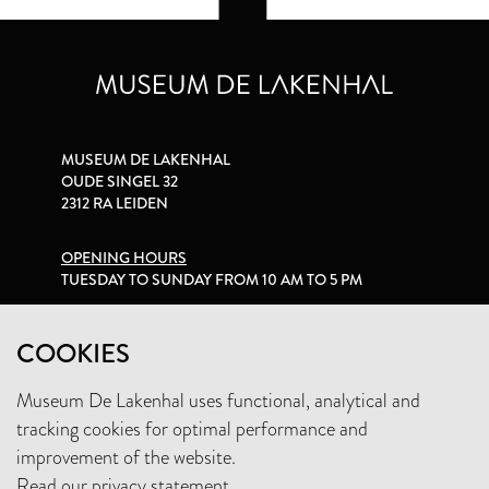
MUSEUM DE LAKENHAL
OUDE SINGEL 32
2312 RA LEIDEN
OPENING HOURS
TUESDAY TO SUNDAY FROM 10 AM TO 5 PM
PRIVACY STATEMENT
COOKIES
Museum De Lakenhal uses functional, analytical and
+31 (0)71 5165360
tracking cookies for optimal performance and
INFO@LAKENHAL.NL
improvement of the website.
Read our privacy statement