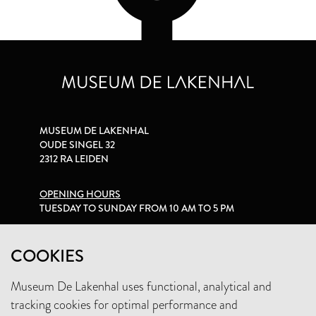
MUSEUM DE LAKENHAL
OUDE SINGEL 32
2312 RA LEIDEN
OPENING HOURS
TUESDAY TO SUNDAY FROM 10 AM TO 5 PM
PRIVACY STATEMENT
COOKIES
Museum De Lakenhal uses functional, analytical and
+31 (0)71 5165360
tracking cookies for optimal performance and
INFO@LAKENHAL.NL