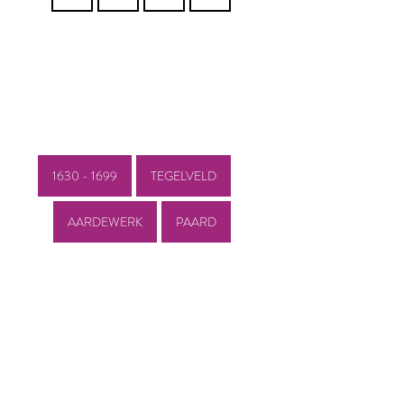
1630 - 1699
TEGELVELD
AARDEWERK
PAARD