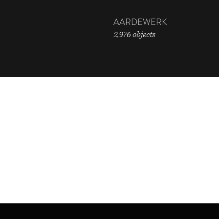
AARDEWERK
2,976 objects