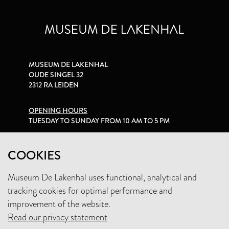
MUSEUM DE LAKENHAL
OUDE SINGEL 32
2312 RA LEIDEN
OPENING HOURS
TUESDAY TO SUNDAY FROM 10 AM TO 5 PM
PRIVACY STATEMENT
COOKIES
Museum De Lakenhal uses functional, analytical and
+31 (0)71 5165360
tracking cookies for optimal performance and
INFO@LAKENHAL.NL
improvement of the website.
Read our privacy statement
SUPPORT THE MUSEUM