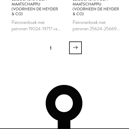
MAATSCHAPPIJ
MAATSCHAPPIJ
(VOORHEEN DE HEYDER
(VOORHEEN DE HEYDER
& CO)
& CO)
Patronenboek met
Patronenboek met
patronen 19024-19717 van
patronen 25624-25669
de Leidsche Katoen
van de Leidsche Katoen
Maatschappij
Maatschappij
1