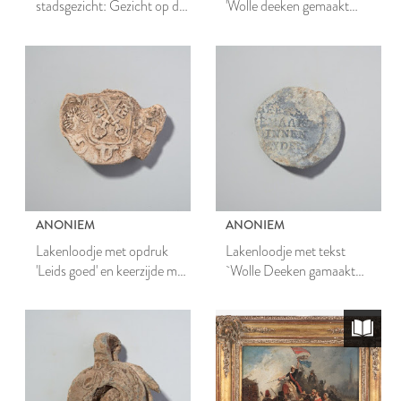
stadsgezicht: Gezicht op de
'Wolle deeken gemaakt
Hooglandse kerk
binnen Leyden'
ANONIEM
ANONIEM
Lakenloodje met opdruk
Lakenloodje met tekst
'Leids goed' en keerzijde met
`Wolle Deeken gamaakt
gekruiste sleutels en adelaar
binnen Leiden'