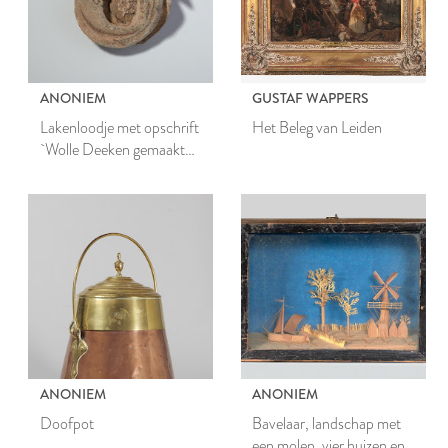
ANONIEM
GUSTAF WAPPERS
Lakenloodje met opschrift
Het Beleg van Leiden
`Wolle Deeken gemaakt
binnen Leyden'
ANONIEM
ANONIEM
Doofpot
Bavelaar, landschap met
een molen, vier huizen en