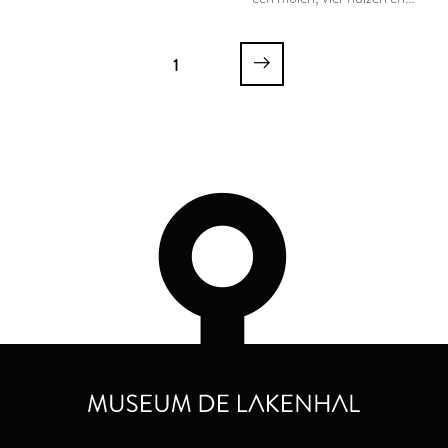
een zeilschip
1