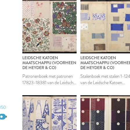
LEIDSCHE KATOEN
LEIDSCHE KATOEN
MAATSCHAPPIJ (VOORHEEN
MAATSCHAPPIJ (VOORHE
DE HEYDER & CO)
DE HEYDER & CO)
Patronenboek met patronen
Stalenboek met stalen 1-12
17823-18381 van de Leidsche
van de Leidsche Katoen
Katoen Maatschappij
Maatschappij
850
1899