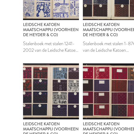
LEIDSCHE KATOEN
LEIDSCHE KATOEN
MAATSCHAPPIJ (VOORHEEN
MAATSCHAPPIJ (VOORHE
DE HEYDER & CO)
DE HEYDER & CO)
Stalenboek met stalen 1241-
Stalenboek met stalen 1-87
2002 van de Leidsche Katoen
van de Leidsche Katoen
Maatschappij
Maatschappij
LEIDSCHE KATOEN
LEIDSCHE KATOEN
MAATSCHAPPIJ (VOORHEEN
MAATSCHAPPIJ (VOORHE
DE HEYDER & CO)
DE HEYDER & CO)