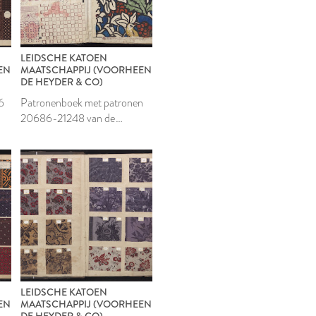
LEIDSCHE KATOEN
EN
MAATSCHAPPIJ (VOORHEEN
DE HEYDER & CO)
6
Patronenboek met patronen
20686-21248 van de
Leidsche Katoen
Maatschappij
LEIDSCHE KATOEN
EN
MAATSCHAPPIJ (VOORHEEN
DE HEYDER & CO)