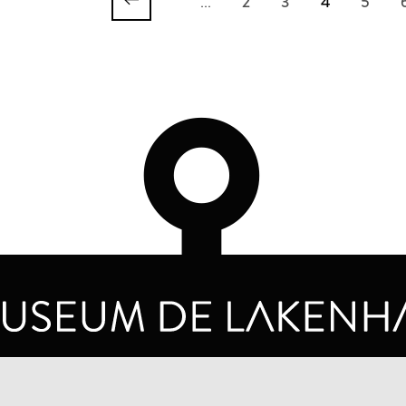
...
2
3
4
5
OPENING HOURS
PRIVA
TUESDAY TO SUNDAY FROM 10 AM TO 5 PM