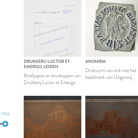
DRUKKERIJ LUCTOR ET
ANONIEM
EMERGO, LEIDEN
Drukvorm van zink met het
Briefpapier en enveloppen van
beeldmerk van Uitgeverij
Drukkerij Luctor et Emergo
Koninklijke Brill N.V.
1956
1956