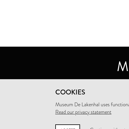
MUSEUM DE LAKENHAL
COOKIES
OUDE SINGEL 32
2312 RA LEIDEN
Museum De Lakenhal uses functional
Read our privacy statement
+31 (0)71 5165360
INFO@LAKENHAL.NL