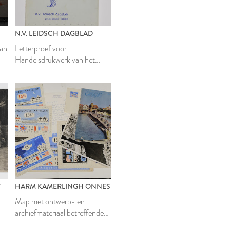
N.V. LEIDSCH DAGBLAD
van
Letterproef voor
Handelsdrukwerk van het
Leidsch Dagblad
T
HARM KAMERLINGH ONNES
Map met ontwerp- en
archiefmateriaal betreffende
een postzegel voor de