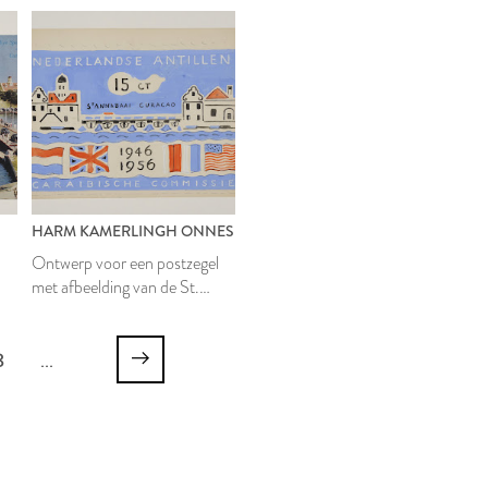
Nederlandse Antillen 1956
HARM KAMERLINGH ONNES
Ontwerp voor een postzegel
met afbeelding van de St.
Annabaai op Curaçao
8
...