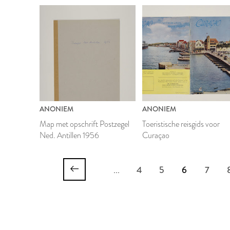
ANONIEM
ANONIEM
Map met opschrift Postzegel
Toeristische reisgids voor
Ned. Antillen 1956
Curaçao
...
4
5
6
7