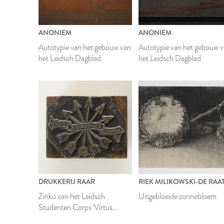
ANONIEM
ANONIEM
Autotypie van het gebouw van
Autotypie van het gebouw 
het Leidsch Dagblad
het Leidsch Dagblad
DRUKKERIJ RAAR
RIEK MILIKOWSKI-DE RAA
Zinko van het Leidsch
Uitgebloeide zonnebloem
Studenten Corps 'Virtus
Concordia Fides'