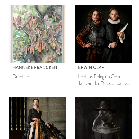
HANNEKE FRANCKEN
ERWIN OLAF
Dried up
Leidens Beleg en Onzet -
Jan van der Does en Jan van
Hout