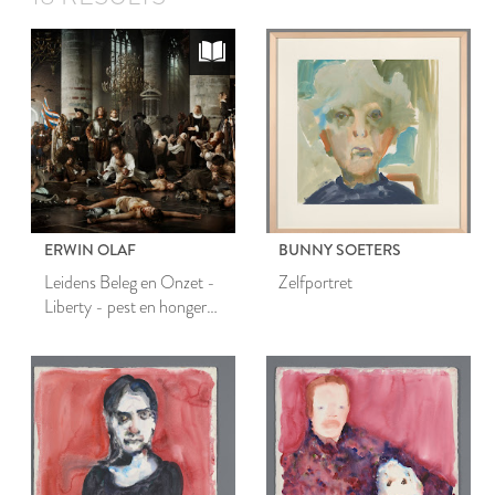
ERWIN OLAF
BUNNY SOETERS
Leidens Beleg en Onzet -
Zelfportret
Liberty - pest en honger
tijdens Leidens Beleg