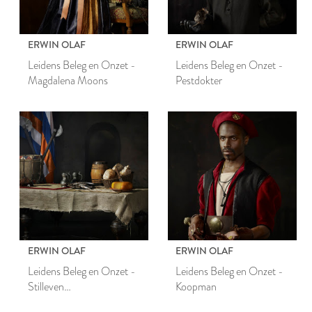
ERWIN OLAF
ERWIN OLAF
Leidens Beleg en Onzet -
Leidens Beleg en Onzet -
Magdalena Moons
Pestdokter
ERWIN OLAF
ERWIN OLAF
Leidens Beleg en Onzet -
Leidens Beleg en Onzet -
Stilleven
Koopman
(Geuzenattributen)