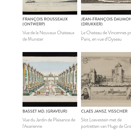
FRANÇOIS ROUSSEAUX
JEAN-FRANÇOIS DAUMO
(ONTWERP)
(DRUKKER)
Vue de la Nouvaux Chateaux
Le Chateau de Vincennes p
de Munster
Paris, en vue d'Oyseau
BASSET MD. (GRAVEUR)
CLAES JANSZ. VISSCHER
Vue du Jardin de Plaisance de
Slot Loevestein met de
l'Axarienne
portretten van Hugo de Gr