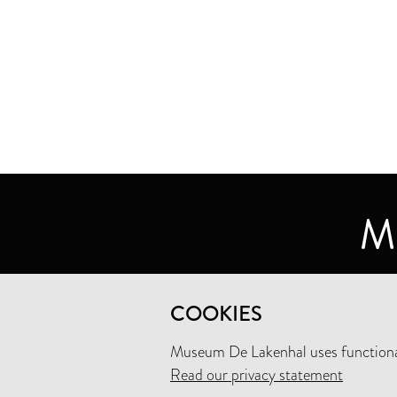
MUSEUM DE LAKENHAL
COOKIES
OUDE SINGEL 32
2312 RA LEIDEN
Museum De Lakenhal uses functional
Read our privacy statement
+31 (0)71 5165360