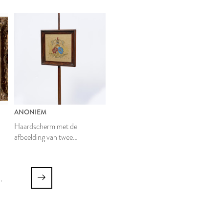
Poelgeest
ANONIEM
Haardscherm met de
afbeelding van twee
familiewapens
..