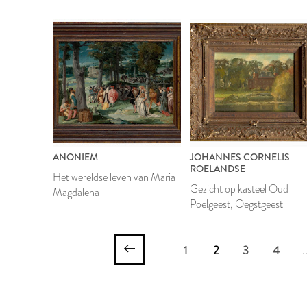
en Rombout Hogerbeets
ANONIEM
JOHANNES CORNELIS
ROELANDSE
Het wereldse leven van Maria
Gezicht op kasteel Oud
Magdalena
Poelgeest, Oegstgeest
1
2
3
4
.