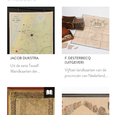
JACOB DIJKSTRA
F. DESTERBECQ
(UITGEVER)
Uit de serie Twaalf
Vijftien landkaarten van de
Wandkaarten der
provinciën van Nederland,
Vaderlandsche
Luxemburg en Indië
Geschiedenis: No. 5, Beleg
en Ontzet van Leiden in
1574