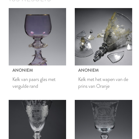
ANONIEM
ANONIEM
Kelk van paars glas met
Kelk met het wapen van de
vergulde rand
prins van Oranje