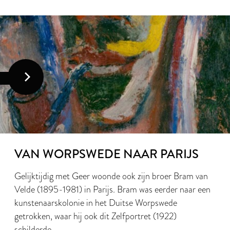
VAN WORPSWEDE NAAR PARIJS
Gelijktijdig met Geer woonde ook zijn broer Bram van
Velde (1895-1981) in Parijs. Bram was eerder naar een
kunstenaarskolonie in het Duitse Worpswede
getrokken, waar hij ook dit Zelfportret (1922)
schilderde.