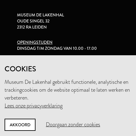
MUSEUM DE LAKENHAL
OUDE SINGEL 32
2312 RA LEIDEN
OPENINGSTIJDEN
DINSDAG T/M ZONDAG VAN 10.00 - 17.00
PRIVACYVERKLARING
COOKIES
Museum De Lakenhal gebruikt functionele, analytische en
+31 (0)71 5165360
trackingcookies om de website optimaal te laten werken en
INFO@LAKENHAL.NL
verbeteren.
Lees onze privacyverklaring
STEUN HET MUSEUM
Doorgaan zonder cookies
AKKOORD
NIEUWSBRIEF