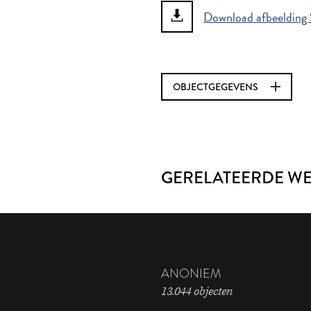
Download afbeelding 
OBJECTGEGEVENS
GERELATEERDE W
ANONIEM
13.044 objecten