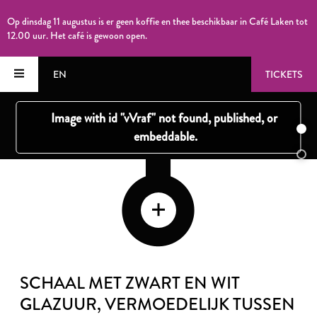
Op dinsdag 11 augustus is er geen koffie en thee beschikbaar in Café Laken tot
12.00 uur. Het café is gewoon open.
EN
TICKETS
SCHAAL MET ZWART EN WIT
GLAZUUR
, VERMOEDELIJK TUSSEN