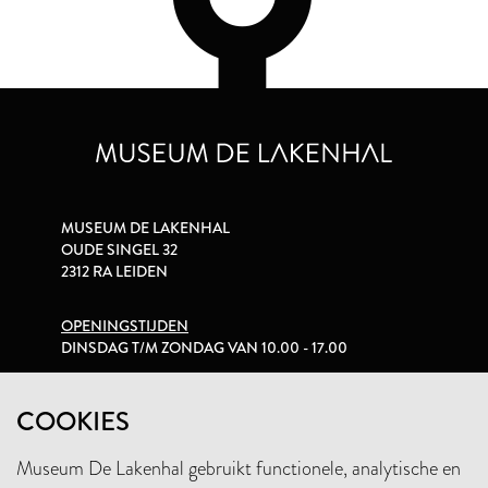
MUSEUM DE LAKENHAL
OUDE SINGEL 32
2312 RA LEIDEN
OPENINGSTIJDEN
DINSDAG T/M ZONDAG VAN 10.00 - 17.00
PRIVACYVERKLARING
COOKIES
Museum De Lakenhal gebruikt functionele, analytische en
+31 (0)71 5165360