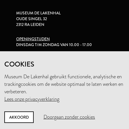
MUSEUM DE LAKENHAL
OUDE SINGEL 32
2312 RA LEIDEN
OPENINGSTIJDEN
DINSDAG T/M ZONDAG VAN 10.00 - 17.00
PRIVACYVERKLARING
COOKIES
Museum De Lakenhal gebruikt functionele, analytische en
+31 (0)71 5165360
trackingcookies om de website optimaal te laten werken en
INFO@LAKENHAL.NL
verbeteren.
Lees onze privacyverklaring
STEUN HET MUSEUM
Doorgaan zonder cookies
AKKOORD
NIEUWSBRIEF