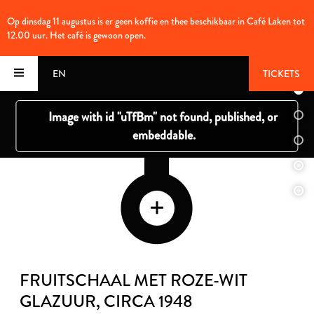
Op dinsdag 11 augustus is er geen koffie en thee beschikbaar in Café Laken tot
12.00 uur. Het café is gewoon open.
EN
TICKETS
FRUITSCHAAL MET ROZE-WIT
GLAZUUR
, CIRCA 1948