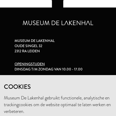
MUSEUM DE LAKENHAL
OUDE SINGEL 32
2312 RA LEIDEN
OPENINGSTIJDEN
DINSDAG T/M ZONDAG VAN 10.00 - 17.00
PRIVACYVERKLARING
COOKIES
Museum De Lakenhal gebruikt functionele, analytische en
+31 (0)71 5165360
trackingcookies om de website optimaal te laten werken en
INFO@LAKENHAL.NL
verbeteren.