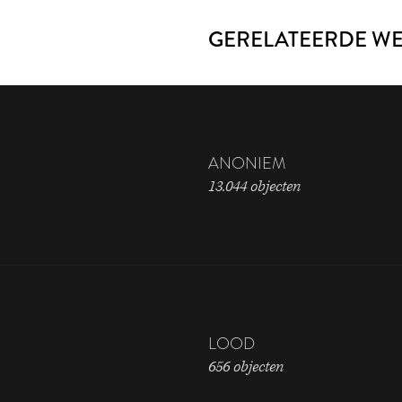
GERELATEERDE W
ANONIEM
13.044 objecten
LOOD
656 objecten