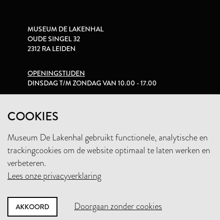
MUSEUM DE LAKENHAL
OUDE SINGEL 32
2312 RA LEIDEN
OPENINGSTIJDEN
DINSDAG T/M ZONDAG VAN 10.00 - 17.00
PRIVACYVERKLARING
COOKIES
Museum De Lakenhal gebruikt functionele, analytische en
+31 (0)71 5165360
trackingcookies om de website optimaal te laten werken en
INFO@LAKENHAL.NL
verbeteren.
Lees onze privacyverklaring
STEUN HET MUSEUM
Doorgaan zonder cookies
AKKOORD
NIEUWSBRIEF