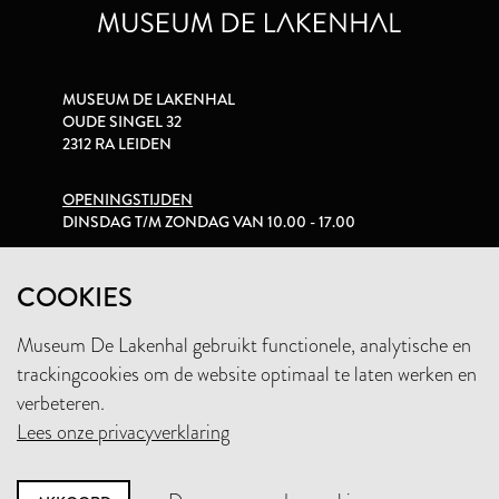
MUSEUM DE LAKENHAL
OUDE SINGEL 32
2312 RA LEIDEN
OPENINGSTIJDEN
DINSDAG T/M ZONDAG VAN 10.00 - 17.00
PRIVACYVERKLARING
COOKIES
Museum De Lakenhal gebruikt functionele, analytische en
+31 (0)71 5165360
trackingcookies om de website optimaal te laten werken en
INFO@LAKENHAL.NL
verbeteren.
Lees onze privacyverklaring
STEUN HET MUSEUM