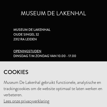
MUSEUM DE LAKENHAL
OUDE SINGEL 32
2312 RA LEIDEN
OPENINGSTIJDEN
DINSDAG T/M ZONDAG VAN 10.00 - 17.00
PRIVACYVERKLARING
COOKIES
Museum De Lakenhal gebruikt functionele, analytische en
+31 (0)71 5165360
trackingcookies om de website optimaal te laten werken en
INFO@LAKENHAL.NL
verbeteren.
Lees onze privacyverklaring
STEUN HET MUSEUM