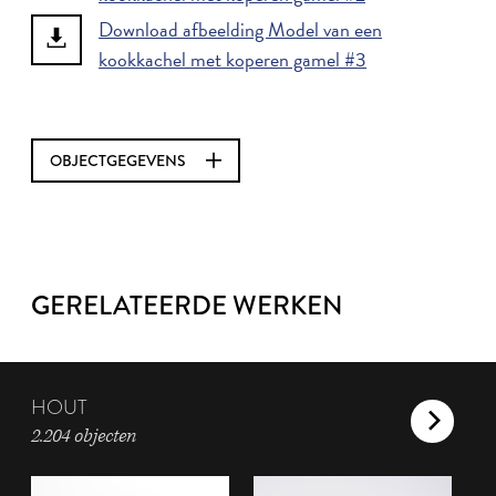
Download afbeelding Model van een
kookkachel met koperen gamel #3
OBJECTGEGEVENS
GERELATEERDE WERKEN
HOUT
2.204 objecten