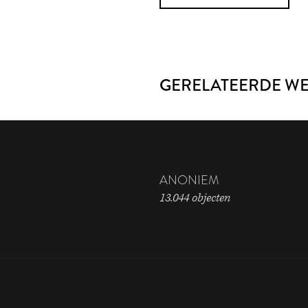
GERELATEERDE W
ANONIEM
13.044 objecten