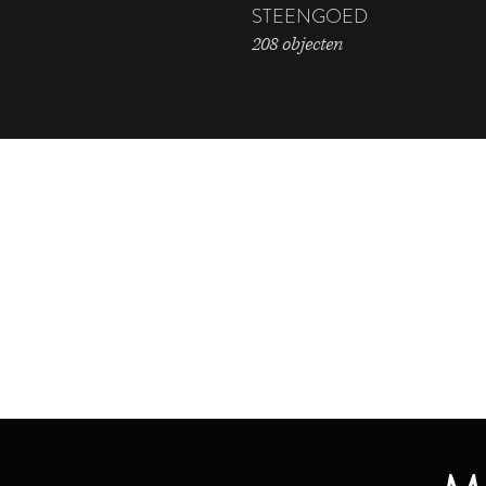
STEENGOED
208 objecten