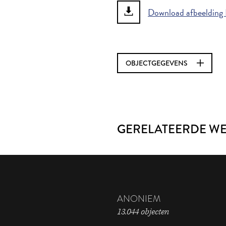
Download afbeelding 
OBJECTGEGEVENS
GERELATEERDE W
ANONIEM
13.044 objecten