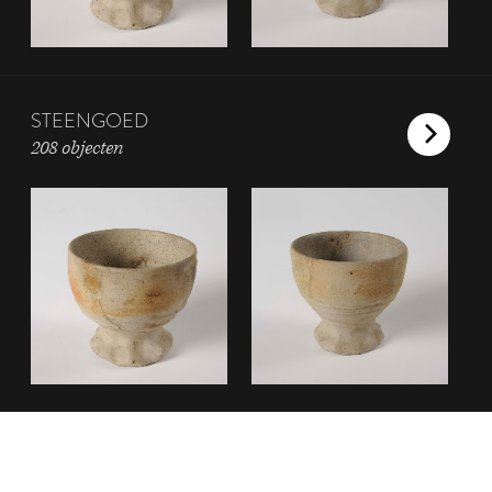
STEENGOED
208 objecten