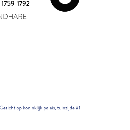
 1759-1792
ONDHARE
zicht op koninklijk paleis, tuinzijde #1