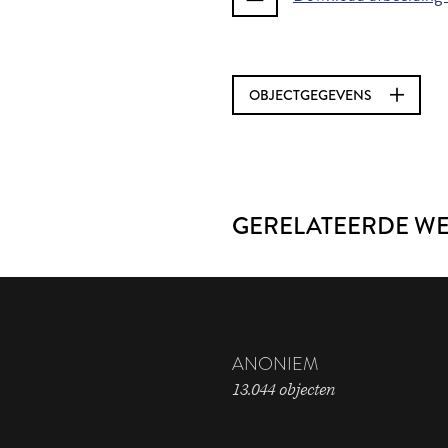
OBJECTGEGEVENS
GERELATEERDE W
ANONIEM
13.044 objecten