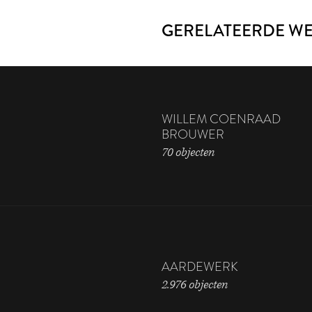
GERELATEERDE W
WILLEM COENRAAD
BROUWER
70 objecten
AARDEWERK
2.976 objecten