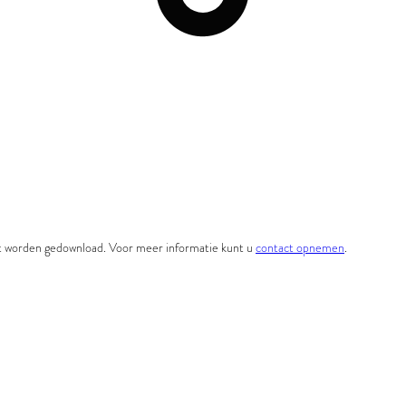
et worden gedownload. Voor meer informatie kunt u
contact opnemen
.